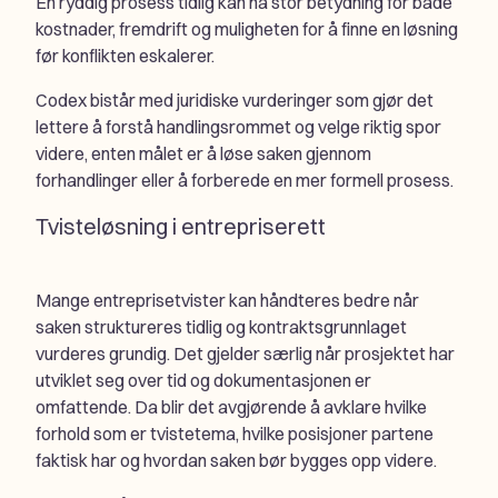
En ryddig prosess tidlig kan ha stor betydning for både
kostnader, fremdrift og muligheten for å finne en løsning
før konflikten eskalerer.
Codex bistår med juridiske vurderinger som gjør det
lettere å forstå handlingsrommet og velge riktig spor
videre, enten målet er å løse saken gjennom
forhandlinger eller å forberede en mer formell prosess.
Tvisteløsning i entrepriserett
Mange entreprisetvister kan håndteres bedre når
saken struktureres tidlig og kontraktsgrunnlaget
vurderes grundig. Det gjelder særlig når prosjektet har
utviklet seg over tid og dokumentasjonen er
omfattende. Da blir det avgjørende å avklare hvilke
forhold som er tvistetema, hvilke posisjoner partene
faktisk har og hvordan saken bør bygges opp videre.