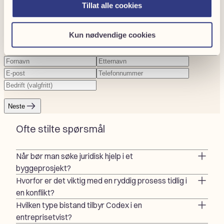
Tillat alle cookies
Eller ring oss på
+47 22 93 38 50
Kun nødvendige cookies
1
2
Fornavn
(Påkrevd)
Etternavn
(Påkrevd)
E-
Telefonnummer
(Påkrevd)
post
Firmanavn
(Påkrevd)
Neste
Ofte stilte spørsmål
Når bør man søke juridisk hjelp i et
byggeprosjekt?
Hvorfor er det viktig med en ryddig prosess tidlig i
en konflikt?
Hvilken type bistand tilbyr Codex i en
entreprisetvist?