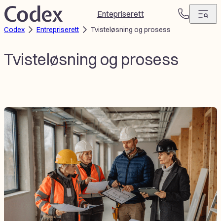
Hopp
Entepriserett
T
til
Codex
Entrepriserett
Tvisteløsning og prosess
e
innhold
l
e
Tvisteløsning og prosess
f
o
n