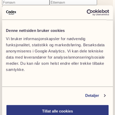
Fornavn
(Påkrevd)
Etternavn
(Påkrevd)
E-
Telefonnummer
(Påkrevd)
post
Firmanavn
(Påkrevd)
Neste
Denne nettsiden bruker cookies
Endringer og tillegg
Vi bruker informasjonskapsler for nødvendig
funksjonalitet, statistikk og markedsføring. Besøksdata
Byggeprosjekter endres nesten alltid underveis. Etter
anonymiseres i Google Analytics. Vi kan dele tekniske
NS 8415 kan hovedentreprenøren bestille endringer,
data med leverandører for analyse/annonsering/sosiale
men underentreprenøren må dokumentere
medier. Du kan når som helst endre eller trekke tilbake
konsekvensene for pris og fremdrift.
samtykke.
Dersom hovedentreprenøren mottar en endring fra
byggherren etter NS 8405, må dette håndteres korrekt
også nedover i kontraktskjeden. Feil håndtering kan
Detaljer
føre til at hovedentreprenøren ikke får dekket sine
kostnader.
Tillat alle cookies
Fremdrift og dagmulkt