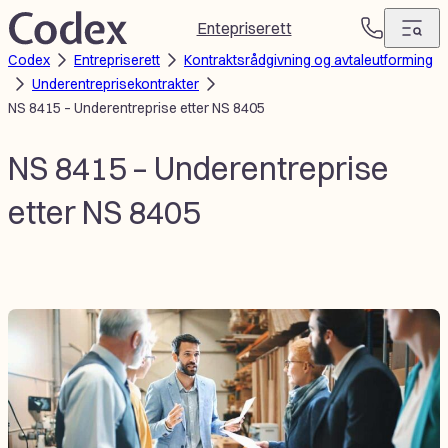
Hopp
Entepriserett
T
til
Codex
Entrepriserett
Kontraktsrådgivning og avtaleutforming
e
innhold
Underentreprisekontrakter
l
NS 8415 – Underentreprise etter NS 8405
e
f
o
NS 8415 – Underentreprise
n
etter NS 8405